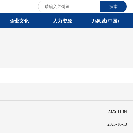
搜索
企业文化
人力资源
万象城(中国)
2025-11-04
2025-10-13