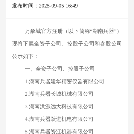
发布时间：2025-09-05 16:49
万象城官方注册（以下简称“湖南兵器”）
现将下属全资子公司、控股子公司和参股公司
公示如下：
一、全资子公司
、控股子公司
1.湖南兵器建华精密仪器有限公司
2.湖南兵器长城机械有限公司
3.湖南洪源远大科技有限公司
4.湖南兵器跃进机电有限公司
5.湖南兵器资江机器有限公司