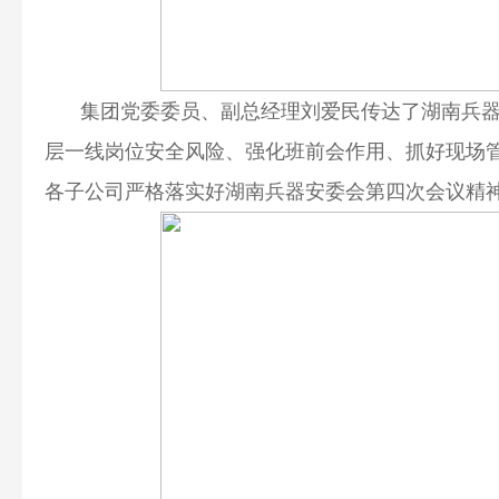
集团党委委员、副总经理刘爱民传达了湖南兵
层一线岗位安全风险、强化班前会作用、抓好现场
各子公司严格落实好湖南兵器安委会第四次会议精