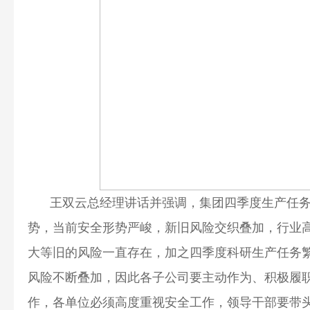
王双云总经理讲话并强调，集团四季度生产任
势，当前安全形势严峻，新旧风险交织叠加，行业
大等旧的风险一直存在，加之四季度科研生产任务
风险不断叠加，因此各子公司要主动作为、积极履
作，各单位必须高度重视安全工作，领导干部要带头