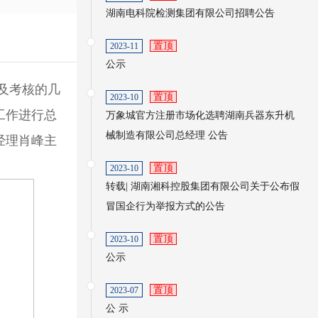
湖南电科院检测集团有限公司招聘公告
置顶
2023-11
公示
治及考核的几
置顶
2023-10
工作进行总
万象城官方注册市场化选聘湖南兵器东升机
械制造有限公司总经理 公告
经理肖峰主
置顶
2023-10
转载| 湖南湘科控股集团有限公司关于公布假
冒国企行为举报方式的公告
置顶
2023-10
公示
置顶
2023-07
公 示