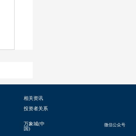
相关资讯
投资者关系
万象城(中
微信公众号
国)