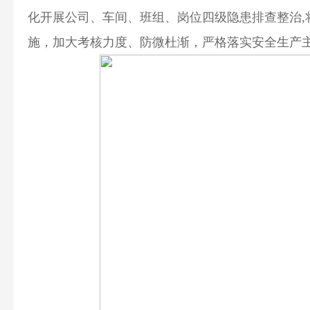
化开展公司、车间、班组、岗位四级隐患排查整治,
施，加大考核力度、防微杜渐，严格落实安全生产