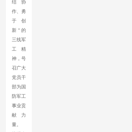
结协
作、勇
于创
新”的
三线军
工精
神，号
召广大
党员干
部为国
防军工
事业贡
献力
量。