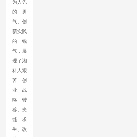
为人先
的勇
气、创
新实践
的锐
气，展
现了湘
科人艰
苦创
业、战
略转
移、夹
缝求
生、改