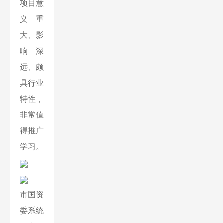
项目意
义重
大、影
响深
远、颇
具行业
特性，
非常值
得推广
学习。
市国资
委系统