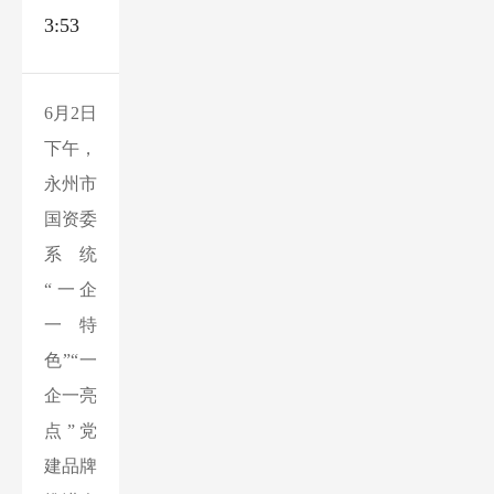
3:53
6月2日
下午，
永州市
国资委
系统
“一企
一特
色”“一
企一亮
点”党
建品牌