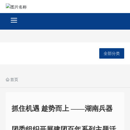
全部分类
首页
抓住机遇 趁势而上 ——湖南兵器
团委组织开展建团百年系列主题活