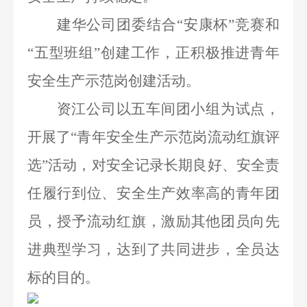
建华公司团委结合“安康杯”竞赛和
“五型班组”创建工作，正积极推进青年
安全生产示范岗创建活动。
资江公司以五车间团小组为试点，
开展了“青年安全生产示范岗流动红旗评
选”活动，对安全记录长期良好、安全责
任履行到位、安全生产效率高的青年团
员，授予流动红旗，激励其他团员向先
进典型学习，达到了共同进步，全员达
标的目的。