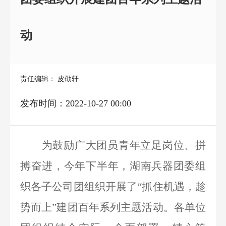
动
责任编辑： 皮劭轩
发布时间：2022-10-27 00:00
为鼓励广大团员青年立足岗位、拼
搏奋进，今年下半年，湖南兵器团委组
织各子公司团组织开展了“抓住机遇，趁
势而上”建团百年系列主题活动。各单位