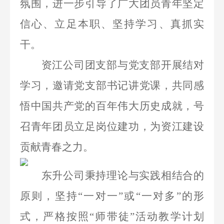
氛围，进一步引导了广大团员青年坚定
信心、立足本职、坚持学习、真抓实
干。
资江公司团支部与党支部开展结对
学习，邀请党支部书记讲党课，共同感
悟中国共产党的百年伟大历史成就，号
召青年团员立足岗位建功，为资江建设
贡献青春之力。
东升公司秉持理论与实践相结合的
原则，坚持“一对一”或“一对多”的形
式
，
严格按照
“师带徒”活动教学计划