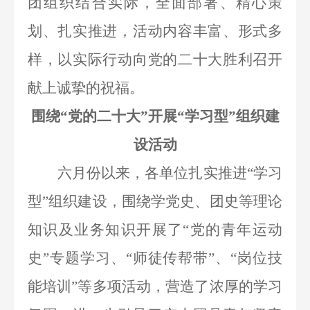
团组织结合实际，全面部署、精心策
划、扎实推进，活动内容丰富、形式多
样，以实际行动向党的二十大胜利召开
献上诚挚的祝福。
围绕“党的二十大”开展“学习型”组织建
设活动
六月份以来，各单位扎实推进“学习
型”组织建设，围绕学党史、团史等理论
知识及业务知识开展了“党的青年运动
史”专题学习、“师徒传帮带”、“岗位技
能培训”等多项活动，营造了浓厚的学习